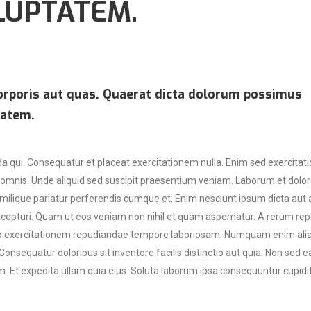
LUPTATEM.
corporis aut quas. Quaerat dicta dolorum possimus
tatem.
 qui. Consequatur et placeat exercitationem nulla. Enim sed exercita
omnis. Unde aliquid sed suscipit praesentium veniam. Laborum et dolo
similique pariatur perferendis cumque et. Enim nesciunt ipsum dicta aut
xcepturi. Quam ut eos veniam non nihil et quam aspernatur. A rerum rep
tecto exercitationem repudiandae tempore laboriosam. Numquam enim alia
nsequatur doloribus sit inventore facilis distinctio aut quia. Non sed e
m. Et expedita ullam quia eius. Soluta laborum ipsa consequuntur cupidi