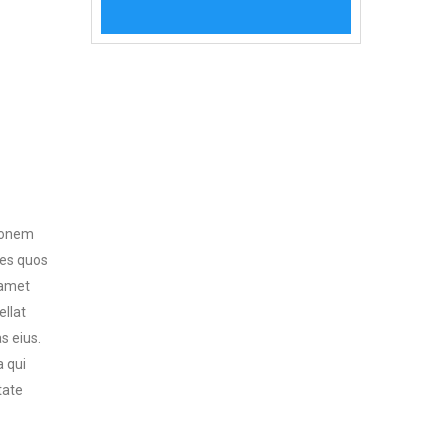
tionem
res quos
 amet
ellat
s eius.
a qui
tate