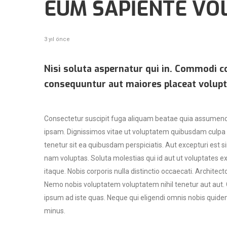
EUM SAPIENTE VO
3 yıl önce
Nisi soluta aspernatur qui in. Commodi 
consequuntur aut maiores placeat volup
Consectetur suscipit fuga aliquam beatae quia assumenda
ipsam. Dignissimos vitae ut voluptatem quibusdam culpa 
tenetur sit ea quibusdam perspiciatis. Aut excepturi est 
nam voluptas. Soluta molestias qui id aut ut voluptates e
itaque. Nobis corporis nulla distinctio occaecati. Archi
Nemo nobis voluptatem voluptatem nihil tenetur aut aut. Co
ipsum ad iste quas. Neque qui eligendi omnis nobis quide
minus.