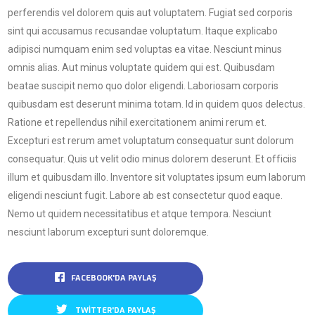
perferendis vel dolorem quis aut voluptatem. Fugiat sed corporis
sint qui accusamus recusandae voluptatum. Itaque explicabo
adipisci numquam enim sed voluptas ea vitae. Nesciunt minus
omnis alias. Aut minus voluptate quidem qui est. Quibusdam
beatae suscipit nemo quo dolor eligendi. Laboriosam corporis
quibusdam est deserunt minima totam. Id in quidem quos delectus.
Ratione et repellendus nihil exercitationem animi rerum et.
Excepturi est rerum amet voluptatum consequatur sunt dolorum
consequatur. Quis ut velit odio minus dolorem deserunt. Et officiis
illum et quibusdam illo. Inventore sit voluptates ipsum eum laborum
eligendi nesciunt fugit. Labore ab est consectetur quod eaque.
Nemo ut quidem necessitatibus et atque tempora. Nesciunt
nesciunt laborum excepturi sunt doloremque.
FACEBOOK'DA PAYLAŞ
TWITTER'DA PAYLAŞ